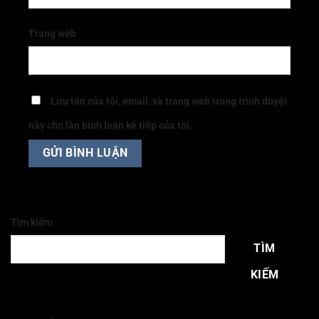
Trang web
Lưu tên của tôi, email, và trang web trong trình duyệt
này cho lần bình luận kế tiếp của tôi.
Tìm kiếm
TÌM
KIẾM