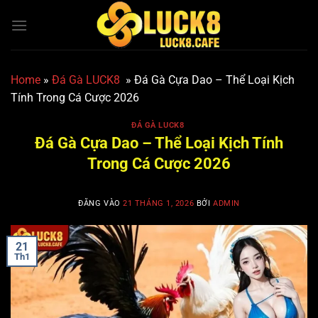
Bỏ
qua
nội
dung
Home
»
Đá Gà LUCK8
»
Đá Gà Cựa Dao – Thể Loại Kịch
Tính Trong Cá Cược 2026
ĐÁ GÀ LUCK8
Đá Gà Cựa Dao – Thể Loại Kịch Tính
Trong Cá Cược 2026
ĐĂNG VÀO
21 THÁNG 1, 2026
BỞI
ADMIN
21
Th1