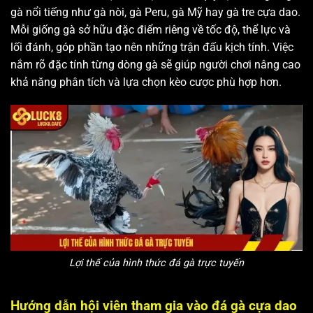
gà nổi tiếng như gà nòi, gà Peru, gà Mỹ hay gà tre cựa dao.
Mỗi giống gà sở hữu đặc điểm riêng về tốc độ, thể lực và
lối đánh, góp phần tạo nên những trận đấu kịch tính. Việc
nắm rõ đặc tính từng dòng gà sẽ giúp người chơi nâng cao
khả năng phân tích và lựa chọn kèo cược phù hợp hơn.
Lợi thế của hình thức đá gà trực tuyến
Hướng dẫn hội viên tham gia vào đá gà cựa dao