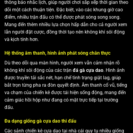
thông báo nhắc lịch, giúp người chơi sắp xếp thời gian theo
dõi một cách thuận tiện. Đặc biệt, vào các khung giờ cao
điểm, nhiều trận đấu có thể được phát sóng song song.
Mang đến thêm nhiều lựa chọn hấp dẫn cho cả người xem
lẫn người đặt cược, đồng thời tạo nên không khí sôi động
và kịch tính hơn.
Hệ thống âm thanh, hình ảnh phát sóng chân thực
Dù theo dõi qua màn hình, người xem vẫn cảm nhận rõ
không khí sôi động của các trận
đá gà cựa dao
. Hình ảnh
được truyền tải sắc nét, hạn chế tình trạng giật lag, giúp
bắt trọn từng pha ra đòn quyết định. Âm thanh cổ vũ, tiếng
va chạm của chiến kê được tái hiện sống động, mang đến
cảm giác hồi hộp như đang có mặt trực tiếp tại trường
đấu.
Đa dạng giống gà cựa dao thi đấu
Các sảnh chiến kê cựa dao tại nhà cái quy tụ nhiều giống