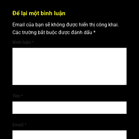
Để lại một bình luận
Email của bạn sẽ không được hiển thị công khai.
Các trường bắt buộc được đánh dấu
*
Bình luận
*
Tên
*
Email
*