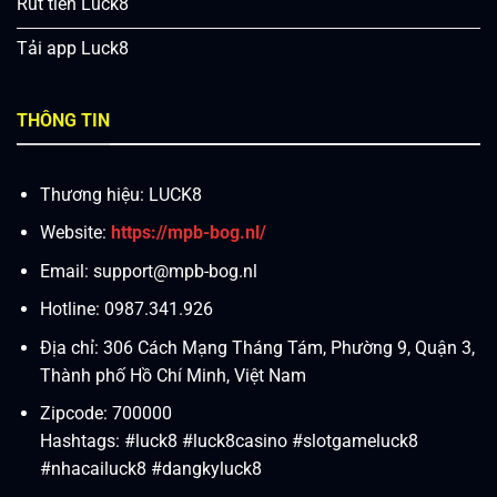
Rút tiền Luck8
Tải app Luck8
THÔNG TIN
Thương hiệu: LUCK8
Website:
https://mpb-bog.nl/
Email:
support@mpb-bog.nl
Hotline: 0987.341.926
Địa chỉ: 306 Cách Mạng Tháng Tám, Phường 9, Quận 3,
Thành phố Hồ Chí Minh, Việt Nam
Zipcode: 700000
Hashtags: #luck8 #luck8casino #slotgameluck8
#nhacailuck8 #dangkyluck8