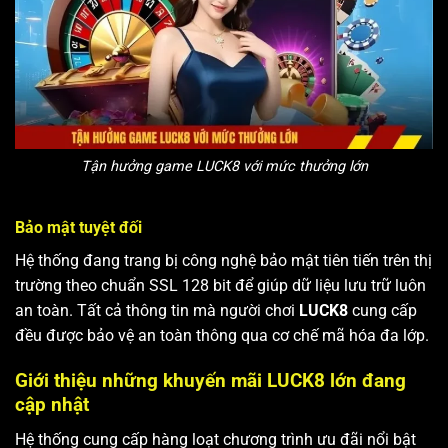
Tận hưởng game LUCK8 với mức thưởng lớn
Bảo mật tuyệt đối
Hệ thống đang trang bị công nghệ bảo mật tiên tiến trên thị
trường theo chuẩn SSL 128 bit để giúp dữ liệu lưu trữ luôn
an toàn. Tất cả thông tin mà người chơi
LUCK8
cung cấp
đều được bảo vệ an toàn thông qua cơ chế mã hóa đa lớp.
Giới thiệu những khuyến mãi
LUCK8
lớn đang
cập nhật
Hệ thống cung cấp hàng loạt chương trình ưu đãi nổi bật