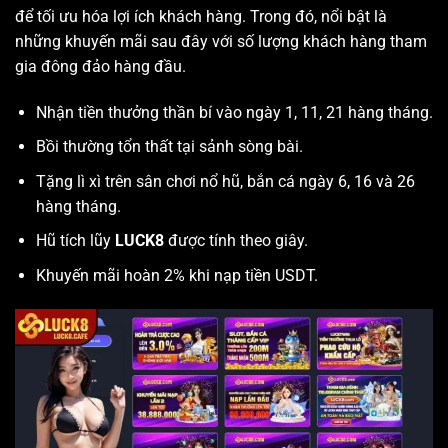
để tối ưu hóa lợi ích khách hàng. Trong đó, nổi bật là
những khuyến mãi sau đây với số lượng khách hàng tham
gia đông đảo hàng đầu.
Nhận tiền thưởng thần bí vào ngày 1, 11, 21 hàng tháng.
Bồi thường tổn thất tại sảnh sòng bài.
Tặng lì xì trên sân chơi nổ hũ, bắn cá ngày 6, 16 và 26
hàng tháng.
Hũ tích lũy
LUCK8
được tính theo giây.
Khuyến mãi hoàn 2% khi nạp tiền USDT.