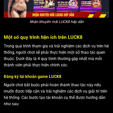
Nhận khuyến mãi LUCK8 hấp dẫn
Một số quy trình tiện ích trên
LUCK8
Trong quá trình tham gia và trải nghiệm các dịch vụ trên hệ
thống, người chơi sẽ phải thực hiện một số thao tác quen
thuộc. Dưới đây là 4 quy trình thường gặp nhất mà mỗi
thành viên phải thực hiện chính xác.
Đăng ký tài khoản game
LUCK8
Người chơi bắt buộc phải hoàn thành thao tác này nếu
muốn được tiếp cận và trải nghiệm các dịch vụ giải trí trên
hệ thống. Các bước tạo tài khoản cụ thể được hướng dẫn
như sau: