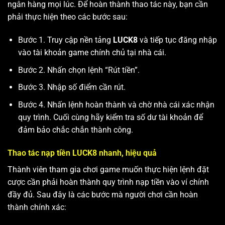
ngân hàng mọi lúc. Để hoàn thành thao tác này, bạn cần
phải thực hiện theo các bước sau:
Bước 1. Truy cập nền tảng
LUCK8
và tiếp tục đăng nhập
vào tài khoản game chính chủ tại nhà cái.
Bước 2. Nhấn chọn lệnh “Rút tiền”.
Bước 3. Nhập số điểm cần rút.
Bước 4. Nhấn lệnh hoàn thành và chờ nhà cái xác nhận
quy trình. Cuối cùng hãy kiểm tra số dư tài khoản để
đảm bảo chắc chắn thành công.
Thao tác nạp tiền
LUCK8
nhanh, hiệu quả
Thành viên tham gia chơi game muốn thực hiện lệnh đặt
cược cần phải hoàn thành quy trình nạp tiền vào ví chính
đầy đủ. Sau đây là các bước mà người chơi cần hoàn
thành chính xác: