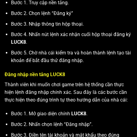
Bước 1. Truy cập nền tảng.
Bước 2. Chọn lệnh “Đăng ký”
Bước 3. Nhập thông tin hộp thoại.
Bước 4. Nhấn nút lệnh xác nhận cuối hộp thoại đăng ký
LUCK8
.
Bước 5. Chờ nhà cái kiểm tra và hoàn thành lệnh tạo tài
khoản để bắt đầu thử đăng nhập.
Đăng nhập nền tảng
LUCK8
Thành viên khi muốn chơi game trên hệ thống cần thực
hiện lệnh đăng nhập chính xác. Sau đây là các bước cần
thực hiện theo đúng trình tự theo hướng dẫn của nhà cái:
Bước 1. Mở giao diện chính
LUCK8
.
Bước 2. Nhấn chọn lệnh “Đăng nhập”.
Bước 3. Điền tên tài khoản và mật khẩu theo đúng