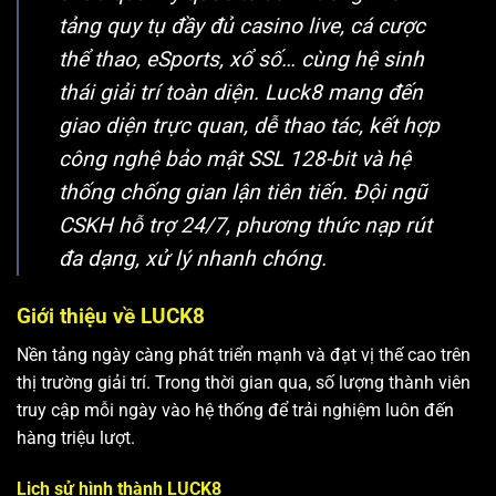
tảng quy tụ đầy đủ casino live, cá cược
thể thao, eSports, xổ số… cùng hệ sinh
thái giải trí toàn diện. Luck8 mang đến
giao diện trực quan, dễ thao tác, kết hợp
công nghệ bảo mật SSL 128-bit và hệ
thống chống gian lận tiên tiến. Đội ngũ
CSKH hỗ trợ 24/7, phương thức nạp rút
đa dạng, xử lý nhanh chóng.
Giới thiệu về LUCK8
Nền tảng ngày càng phát triển mạnh và đạt vị thế cao trên
thị trường giải trí. Trong thời gian qua, số lượng thành viên
truy cập mỗi ngày vào hệ thống để trải nghiệm luôn đến
hàng triệu lượt.
Lịch sử hình thành LUCK8