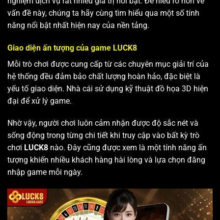
nghiệm dịch vụ rất nhiều giá trị nổi bật. Để hiểu rõ hơn về
vấn đề này, chúng ta hãy cùng tìm hiểu qua một số tính
năng nổi bật nhất hiện nay của nền tảng.
Giao diện ấn tượng của game
LUCK8
Mỗi trò chơi được cung cấp từ các chuyên mục giải trí của
hệ thống đều đảm bảo chất lượng hoàn hảo, đặc biệt là
yếu tố giao diện. Nhà cái sử dụng kỹ thuật đồ họa 3D hiện
đại để xử lý game.
Nhờ vậy, người chơi luôn cảm nhận được độ sắc nét và
sống động trong từng chi tiết khi truy cập vào bất kỳ trò
chơi
LUCK8
nào. Đây cũng được xem là một tính năng ấn
tượng khiến nhiều khách hàng hài lòng và lựa chọn đăng
nhập game mỗi ngày.