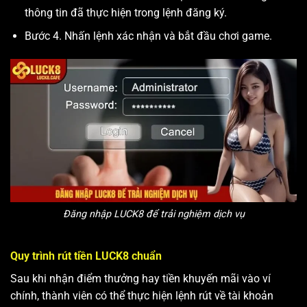
thông tin đã thực hiện trong lệnh đăng ký.
Bước 4. Nhấn lệnh xác nhận và bắt đầu chơi game.
Đăng nhập LUCK8 để trải nghiệm dịch vụ
Quy trình rút tiền
LUCK8
chuẩn
Sau khi nhận điểm thưởng hay tiền khuyến mãi vào ví
chính, thành viên có thể thực hiện lệnh rút về tài khoản