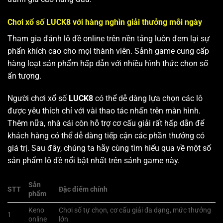
Chơi xổ số
LUCK8
với hàng nghìn giải thưởng mỗi ngày
Tham gia đánh lô đề online trên nền tảng luôn đem lại sự
phấn khích cao cho mọi thành viên. Sảnh game cung cấp
hàng loạt sản phẩm hấp dẫn với nhiều hình thức chọn số
ấn tượng.
Người chơi xổ số
LUCK8
có thể dễ dàng lựa chọn các lô
được yêu thích chỉ với vài thao tác nhấn trên màn hình.
Thêm nữa, nhà cái còn hỗ trợ cơ cấu giải rất hấp dẫn để
khách hàng có thể dễ dàng tiếp cận các phần thưởng có
giá trị. Sau đây, chúng ta hãy cùng tìm hiểu qua về một số
sản phẩm lô đề nổi bật nhất trên sảnh game này.
Sản
STT
Đặc điểm chính
phẩm
Keno
Chơi số tự chọn, cơ cấu giải đa dạng, mức thưởng
1
online
lớn