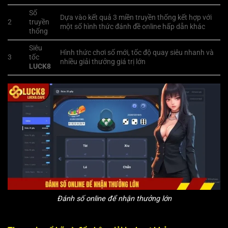
Số
Dựa vào kết quả 3 miền truyền thống kết hợp với
2
truyền
một số hình thức đánh đề online hấp dẫn khác
thống
Siêu
Hình thức chơi số mới, tốc độ quay siêu nhanh và
3
tốc
nhiều giải thưởng giá trị lớn
LUCK8
Đánh số online để nhận thưởng lớn